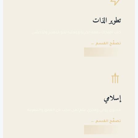
تطوير الذات
كتب تمنحك دفعة فكرية وعملية نحو التغيير والتحسّن.
تصفّح القسم ←
إسلامي
محتوى روحي وفكري قيّم لمن يبحث عن العمق والمعرفة.
تصفّح القسم ←