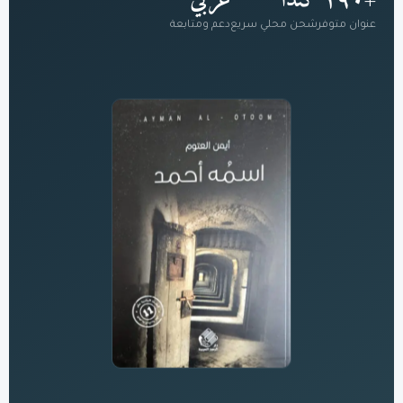
+١٩٠
كندا
عربي
عنوان متوفر
شحن محلي سريع
دعم ومتابعة