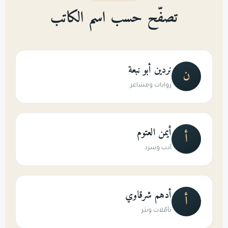
تصفّح حسب اسم الكاتب
نردين أبو نبعة
ن
روايات ومشاعر
أيمن العتوم
أ
أدب وسرد
أدهم شرقاوي
أ
تأمّلات ونثر