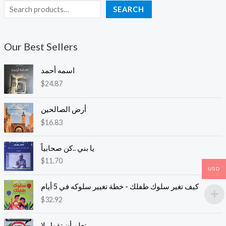
SEARCH
Our Best Sellers
اسمه أحمد
$
24.87
أرض الصالحين
$
16.83
يا بني ..كن صحابياً
$
11.70
USD
كيف تغير سلوك طفلك - خطة تغيير سلوكه في 5 أيام
$
32.92
تعلم أن تقول لا