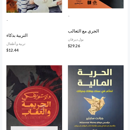
-
-
الجري مع الثعالب
التربية بذكاء
بول ديرفان
تربية و أطفال
$
29.26
$
12.44