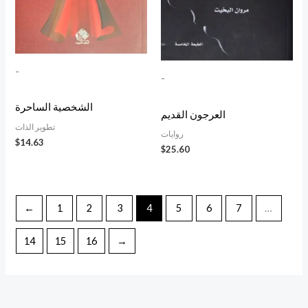
-
-
الشخصية الساحرة
العرجون القديم
تطوير الذات
روايات
$
14.63
$
25.60
←
1
2
3
4
5
6
7
…
14
15
16
→