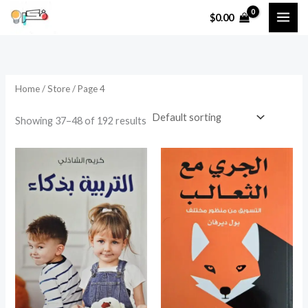
Skip
$
0.00
to
content
Home
/
Store
/ Page 4
Showing 37–48 of 192 results