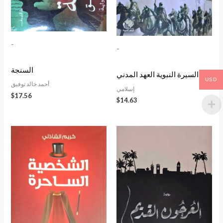
-
-
السنجة
السيرة النبوية العهد المدني
USD
أحمد خالد توفيق
إسلامي
$
17.56
$
14.63