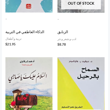
OUT OF STOCK
-
-
الذكاء العاطفي في التربية
الزنابق
تربية و أطفال
ادب و شعر و نثر
$
21.95
$
8.78