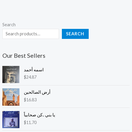
Search
SEARCH
Our Best Sellers
اسمه أحمد
$
24.87
أرض الصالحين
$
16.83
يا بني ..كن صحابياً
$
11.70