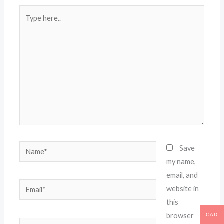
Type
here..
Name*
Save
my name,
email, and
Email*
website in
this
browser
CAD