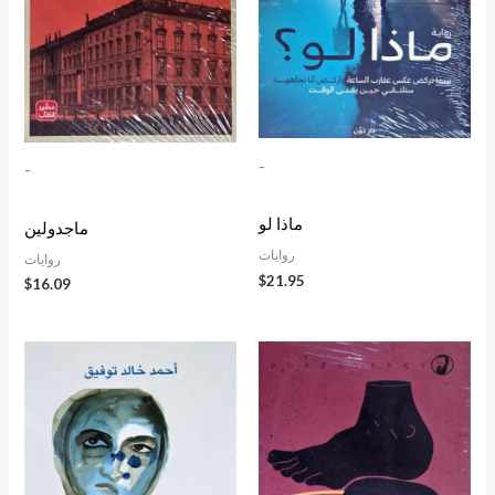
-
-
ماذا لو
ماجدولين
روايات
روايات
$
21.95
$
16.09