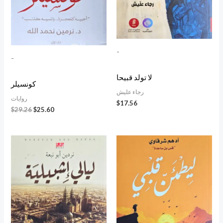
-
-
لا تولد قبيحا
كونسيلر
رجاء عليش
روايات
$
17.56
$
29.26
$
25.60