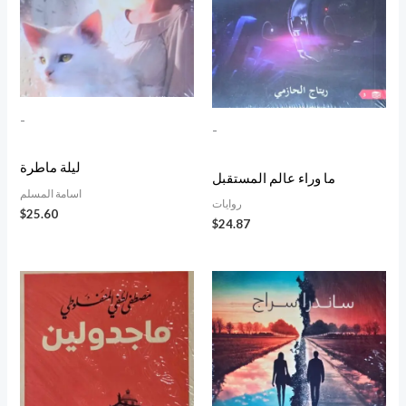
-
-
ليلة ماطرة
ما وراء عالم المستقبل
اسامة المسلم
روايات
$
25.60
$
24.87