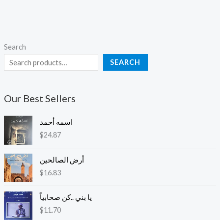
Search
SEARCH
Our Best Sellers
اسمه أحمد
$
24.87
أرض الصالحين
$
16.83
يا بني ..كن صحابياً
$
11.70