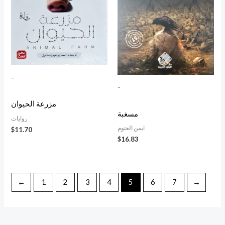
-
-
مزرعة الحيوان
مسغبة
روايات
ايمن العتوم
$
11.70
$
16.83
←
1
2
3
4
5
6
7
→