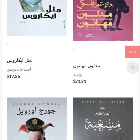
-
-
USD
مثل ايكاروس
مذلون مهانون
أحمد خالد توفيق
روايات
$
17.56
$
21.21