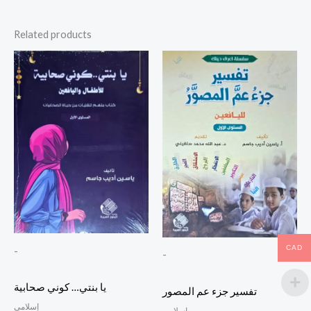
Related products
CAD
-
-
يا بنتي… كوني صحابية
تفسير جزء عم المصور
إسلامي
إسلامي