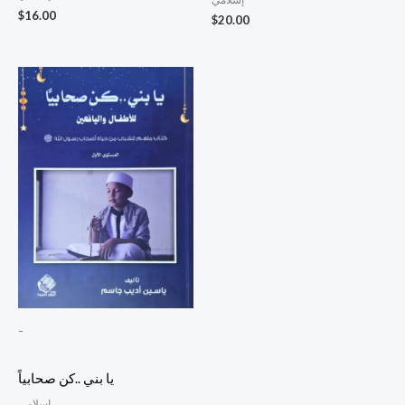
$
16.00
$
20.00
-
يا بني ..كن صحابياً
إسلامي