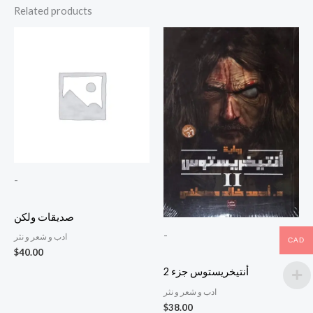
Related products
-
صديقات ولكن
-
ادب و شعر و نثر
CAD
$
40.00
أنتيخريستوس جزء 2
ادب و شعر و نثر
$
38.00