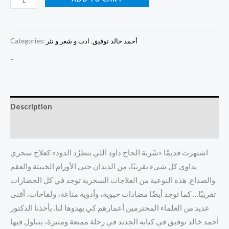
أحمد خالد توفيق
,
ادب و شعر و نثر
Categories:
-
Description
Reviews (0)
اشتهرت قديمًا «شَربة الحاج داود اللي بتطرُد الدود» كعلاج سحري
يداوي كل شيء تقريبًا، من الديدان حتى الأورام الخبيثة والعقم
والصداع. هذه النوعية من العلاجات السحرية توجد في كل الحضارات
تقريبًا… كما توجد أيضًا مضادات حيوية، وأدوية مناعة، ولقاحات، أفنى
عديد من العلماء المحترمين أعمارهم كي يهدوها لنا. يأخذنا الدكتور
أحمد خالد توفيق في كتابه الجديد في رحلة ممتعة ومثيرة، يتناول فيها