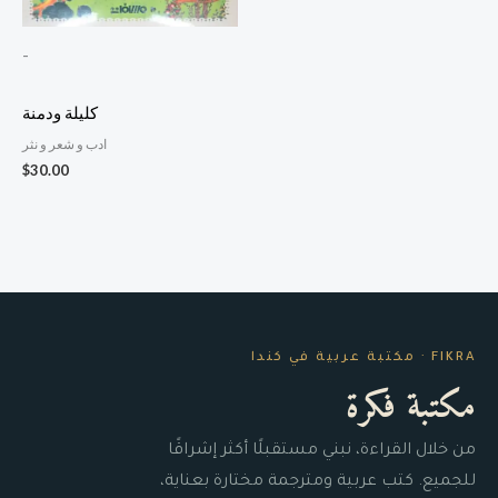
-
كليلة ودمنة
ادب و شعر و نثر
$
30.00
FIKRA · مكتبة عربية في كندا
مكتبة فكرة
من خلال القراءة، نبني مستقبلًا أكثر إشراقًا
للجميع. كتب عربية ومترجمة مختارة بعناية،