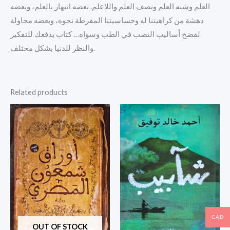
العلم وشبه العلم ونصف العلم واللاعلم. بعضه انبهار بالعلم، وبعضه
دهشة من كراهيتنا له وحساسيتنا المفرطة نحوه، وبعضه محاولة
لفضح أساليب النصب في الطب وسواه… كتاب يدفعك للتفكير
والنظر للدنيا بشكل مختلف.
Related products
CAD
OUT OF STOCK