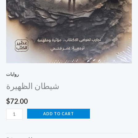
روايات
شيطان الظهيرة
$
72.00
ADD TO CART