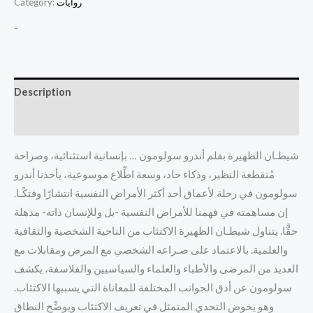
روايات
Category:
-
Description
Reviews (0)
شيطـان الظهيرة بقلم أندرو سولومون … بإنسانية استثنائية، وصراحة
مُنقطعة النظير، وذكاء حاد، وسعة اطِّلاع موسوعية، يأخذنا أندرو
سولومون في رحلة لأعماق أحد أكثر الأمراض النفسية انتشارًا وفتكًـا.
إن مساهمته في فهمنا للأمراض النفسية -بل وللإنسان ذاته- مذهلة
حقًّا. يتناول شيطـان الظهيرة الاكتئاب من الناحية الشخصية والثقافية
والعلمية. بالاعتماد على صـراعه الشخصي مع المرض ومقابلات مع
العديد من المرضى والأطباء والعلماء والسياسيين والفلاسفة، يكشف
سولومون عن أدق الجوانب المختلفة للمعاناة التي يسببها الاكتئاب.
وهو يخوض التحدي المتمثل في تعريف الاكتئاب ويوضِّح النطاق