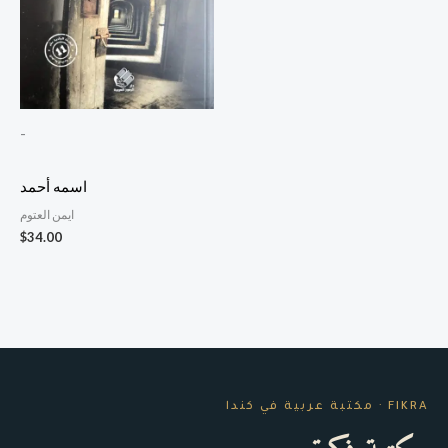
-
اسمه أحمد
ايمن العتوم
$
34.00
FIKRA · مكتبة عربية في كندا