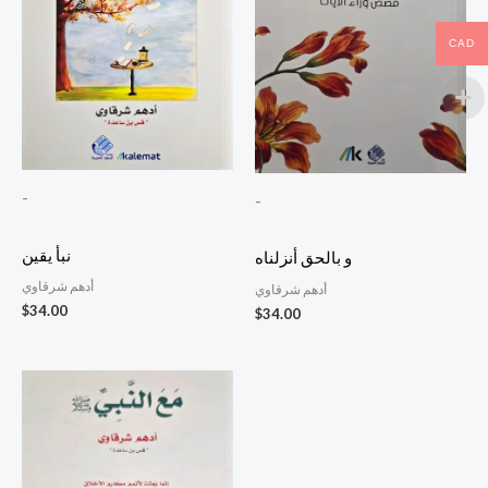
CAD
-
-
نبأ يقين
و بالحق أنزلناه
أدهم شرقاوي
أدهم شرقاوي
$
34.00
$
34.00