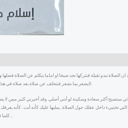
ان الصلاة تبدو ثقيلة فنتركها نجد شيخا او اماما يتكلم عن الصلاة فضلها وعق
لايشعر بما نشعر فنتخلف عن صلاة بعد صلاة في هذا الكتاب ستجد لماذا تبدوا لك الاصلاة ثقيلة وكيف تحافظ عليها.
ي ستصبح أكثر سعادة وسكينة لو أنني أصلي. وقد أخبرني كثير ممن لا يصلو
 التي تختبيء داخل عقلك حول الصلاة . يمليها عليك كأنه أنت . كأنه يعرفك 
. كلما قرأت خاتمة الكتاب فقط. قمت للصلاة حتي دون وقت الصلاة.