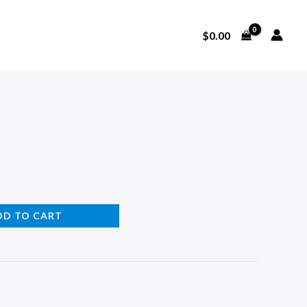
$
0.00
DD TO CART