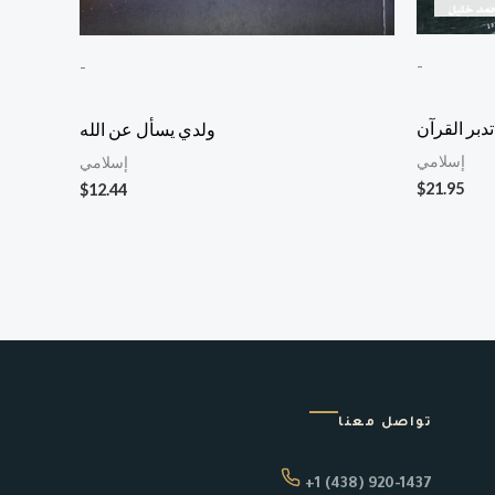
-
-
دبر القرآن
ولدي يسأل عن الله
إسلامي
إسلامي
$
21.95
$
12.44
تواصل معنا
+1 (438) 920-1437