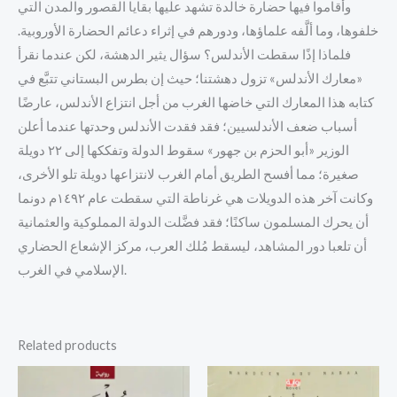
وأقاموا فيها حضارة خالدة ت
شهد عليها بقايا القصور والمدن التي
خلفوها، وما ألَّفه علماؤها، ودورهم في إثراء دعائم الحضارة الأوروبية.
فلماذا إذًا سقطت الأندلس؟ سؤال يثير الدهشة، لكن عندما نقرأ
«معارك الأندلس» تزول دهشتنا؛ حيث إن بطرس البستاني تتبَّع في
كتابه هذا المعارك التي خاضها الغرب من أجل انتزاع الأندلس، عارضًا
أسباب ضعف الأندلسيين؛ فقد فقدت الأندلس وحدتها عندما أعلن
الوزير «أبو الحزم بن جهور» سقوط الدولة وتفككها إلى ٢٢ دويلة
صغيرة؛ مما أفسح الطريق أمام الغرب لانتزاعها دويلة تلو الأخرى،
وكانت آخر هذه الدويلات هي غرناطة التي سقطت عام ١٤٩٢م دونما
أن يحرك المسلمون ساكنًا؛ فقد فضَّلت الدولة المملوكية والعثمانية
أن تلعبا دور المشاهد، ليسقط مُلك العرب، مركز الإشعاع الحضاري
الإسلامي في الغرب.
Related products