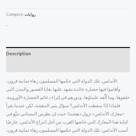
روايات
Category:
-
Description
Reviews (0)
الأندلس، تلك الدولة التي حكمها المسلمون زهاء ثمانية قرون،
وأقاموا فيها حضارة خالدة تشهد عليها بقايا القصور والمدن التي
خلفوها، وما ألَّفه علماؤها، ودورهم في إثراء دعائم الحضارة الأوروبية.
فلماذا إذًا سقطت الأندلس؟ سؤال يثير الدهشة، لكن عندما نقرأ
«معارك الأندلس» تزول دهشتنا؛ حيث إن بطرس البستاني تتبَّع في
كتابه هذا المعارك التي خاضها الغرب من أجل انتزاع الأندلس، عارضًا
أسب الأندلس، تلك الدولة التي حكمها المسلمون زهاء ثمانية قرون،