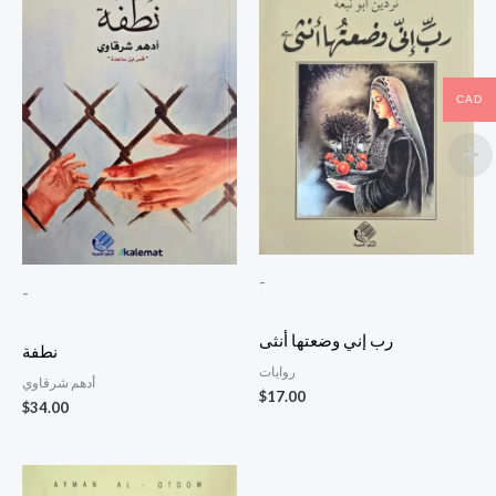
CAD
-
-
رب إني وضعتها أنثى
نطفة
روايات
أدهم شرقاوي
$
17.00
$
34.00