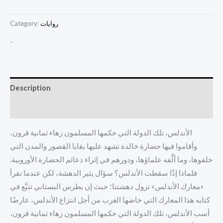
روايات
Category:
-
Description
Reviews (0)
الأندلس، تلك الدولة التي حكمها المسلمون زهاء ثمانية قرون،
وأقاموا فيها حضارة خالدة تشهد عليها بقايا القصور والمدن التي
خلفوها، وما ألَّفه علماؤها، ودورهم في إثراء دعائم الحضارة الأوروبية.
فلماذا إذًا سقطت الأندلس؟ سؤال يثير الدهشة، لكن عندما نقرأ
«معارك الأندلس» تزول دهشتنا؛ حيث إن بطرس البستاني تتبَّع في
كتابه هذا المعارك التي خاضها الغرب من أجل انتزاع الأندلس، عارضًا
أسب الأندلس، تلك الدولة التي حكمها المسلمون زهاء ثمانية قرون،