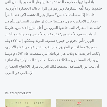
وأقاموا فيها حضارة خالدة ت
شهد عليها بقايا القصور والمدن التي
خلفوها، وما ألَّفه علماؤها، ودورهم في إثراء دعائم الحضارة الأوروبية.
فلماذا إذًا سقطت الأندلس؟ سؤال يثير الدهشة، لكن عندما نقرأ
«معارك الأندلس» تزول دهشتنا؛ حيث إن بطرس البستاني تتبَّع في
كتابه هذا المعارك التي خاضها الغرب من أجل انتزاع الأندلس، عارضًا
أسباب ضعف الأندلسيين؛ فقد فقدت الأندلس وحدتها عندما أعلن
الوزير «أبو الحزم بن جهور» سقوط الدولة وتفككها إلى ٢٢ دويلة
صغيرة؛ مما أفسح الطريق أمام الغرب لانتزاعها دويلة تلو الأخرى،
وكانت آخر هذه الدويلات هي غرناطة التي سقطت عام ١٤٩٢م دونما
أن يحرك المسلمون ساكنًا؛ فقد فضَّلت الدولة المملوكية والعثمانية
أن تلعبا دور المشاهد، ليسقط مُلك العرب، مركز الإشعاع الحضاري
الإسلامي في الغرب.
Related products