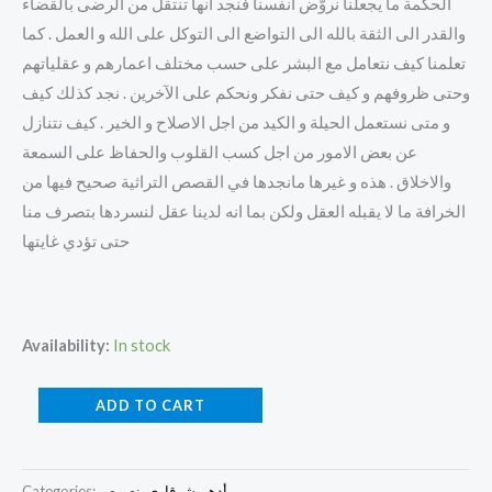
الحكمة ما يجعلنا نروّض انفسنا فنجد انها تنتقل من الرضى بالقضاء
والقدر الى الثقة بالله الى التواضع الى التوكل على الله و العمل . كما
تعلمنا كيف نتعامل مع البشر على حسب مختلف اعمارهم و عقلياتهم
وحتى ظروفهم و كيف حتى نفكر ونحكم على الآخرين . نجد كذلك كيف
و متى نستعمل الحيلة و الكيد من اجل الاصلاح و الخير . كيف نتنازل
عن بعض الامور من اجل كسب القلوب والحفاظ على السمعة
والاخلاق . هذه و غيرها مانجدها في القصص التراثية صحيح فيها من
الخرافة ما لا يقبله العقل ولكن بما انه لدينا عقل لنسردها بتصرف منا
حتى تؤدي غايتها
Availability:
In stock
ADD TO CART
أدهم شرقاوي
,
نصوص
Categories: