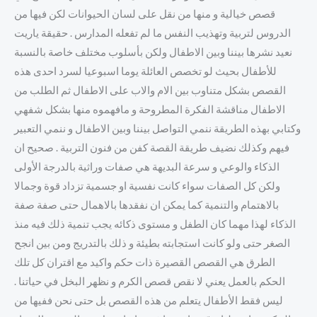
قصص خيالية و منها من نقل على لسان الحيوانات لكن فيها من
الدروس لتربية وتهذيب النفس ما لم تفعله المدارس . حقيقة ياريت
نعيد نشرها بيننا وبين الاطفال ولكن بأسلوب مختلف خاصة بالنسبة
للأطفال بحيث لو تخصص العائلة يوما اسبوعيا لسرد احدى هذه
القصص بشكل متناوب بين الام والاب على الاطفال ثم الطلب من
الاطفال مناقشة الفكرة المطروحة و مافهموه منها بشكل شفهي
وكتابي بهذه الطريقة ننمي التواصل بيننا وبين الاطفال و ننمي التعبير
فيهم وكذلك نضيف طريقة القصة كفن من فنون التربية . صحيح ان
الذكاء والوعي و سرعة البديهة هي صفات وراثية بالدرجة الأولى
ولكن كل الصفات سواء كانت نفسية او جسمية تزداد قوة وجمالا
بالاهتمام والتنمية كما يمكن ان نفقدها بالاهمال حتى صفة صفة
الذكاء لهذا مهما كان الطفل و مستوى ذكائه يجب تنمية ذلك فيه منذ
الصغر حتى ولو كانت استجابته بطيئة و ذلك بالتدريج ومن بين انجح
الطرق هي القصص القصيرة ذات حكم واكيد مع اقتران كل تلك
الحكم بالعمل يعني لا نقص قصص الكرم و نظهر البخل في حياتنا .
ليس فقط الأطفال يتعلم من هذه القصص بل حتى نحن ففيها من