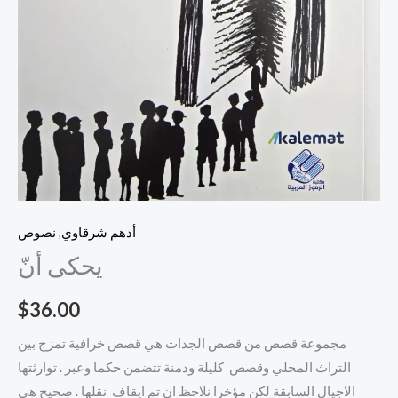
أدهم شرقاوي
,
نصوص
يحكى أنّ
$
36.00
مجموعة قصص من قصص الجدات هي قصص خرافية تمزج بين
التراث المحلي وقصص كليلة ودمنة تتضمن حكما وعبر . توارثتها
الاجيال السابقة لكن مؤخرا نلاحظ ان تم ايقاف نقلها . صحيح هي